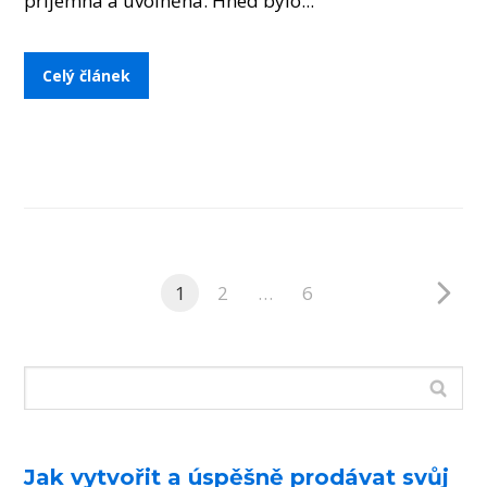
příjemná a uvolněná. Hned bylo...
Celý článek
1
2
…
6
Jak vytvořit a úspěšně prodávat svůj