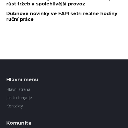
růst tržeb a spolehlivější provoz
Dubnové novinky ve FAPI šetří reálné hodiny
ruční práce
Hlavní menu
Hlavní strana
Jak to funguje
Kontakty
Komunita