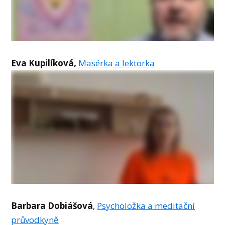
Eva Kupilíková,
Masérka a lektorka
Barbara Dobiášová
,
Psycholožka a meditační
průvodkyně