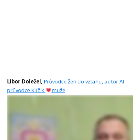
Libor Doležel,
Průvodce žen do vztahu, autor AI
průvodce Klíč k
muže