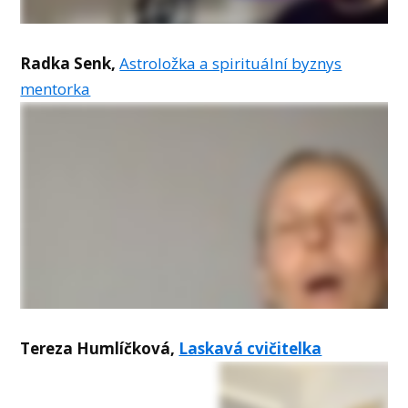
Radka Senk,
Astroložka a spirituální byznys
mentorka
Tereza Humlíčková,
Laskavá cvičitelka