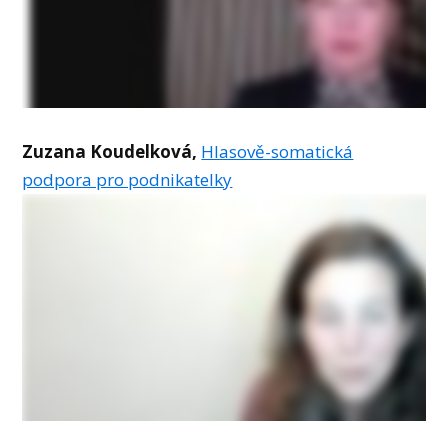
Zuzana Koudelková,
Hlasově-somatická
podpora pro podnikatelky