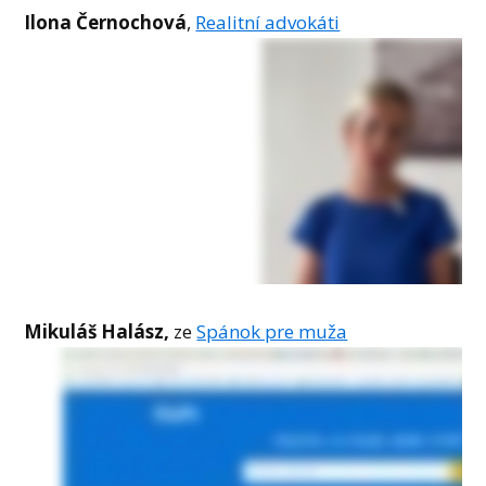
Ilona Černochová
,
Realitní advokáti
Mikuláš Halász,
ze
Spánok pre muža