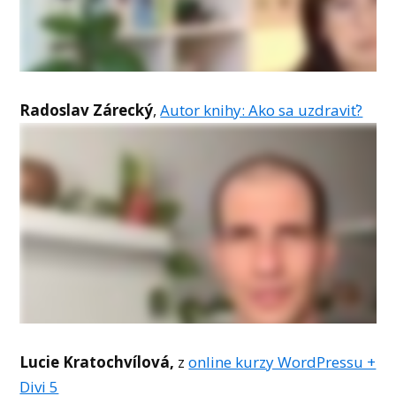
Radoslav Zárecký
,
Autor knihy: Ako sa uzdraviť?
Lucie Kratochvílová,
z
online kurzy WordPressu +
Divi 5