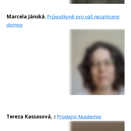
Marcela Jánská
,
Průvodkyně pro váš nezahlcený
domov
Tereza Kassasová,
z
Prodejní Akademie