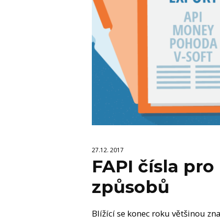
27.12. 2017
FAPI čísla pr
způsobů
Blížící se konec roku většinou z