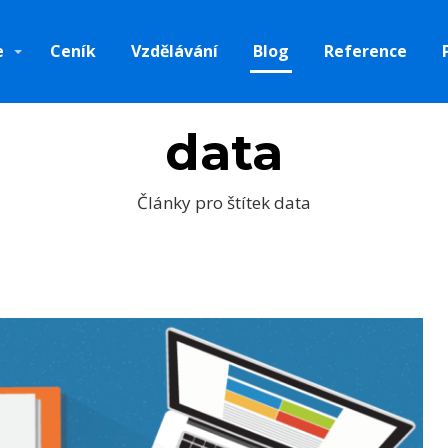
e
Ceník
Vzdělávání
Blog
Reference
data
Články pro štítek data