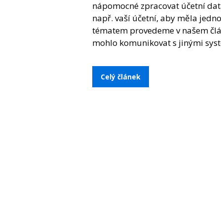
nápomocné zpracovat účetní data 
např. vaší účetní, aby měla jedn
tématem provedeme v našem článk
mohlo komunikovat s jinými syst
Celý článek