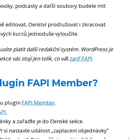
-booky, podcasty a další soubory budete mít
 editovat, členství prodlužovat i zkracovat.
svých kurzů jednoduše vyloučíte.
síte platit další redakční systém. WordPress je
ce vás stojí jen tolik, co vá
š
tarif FAPI
.
plugin FAPI Member?
su plugin
FAPI Member
.
PI.
ánky a zařaďte je do členské sekce.
I si nastavte událost
„
zaplacení objednávky”