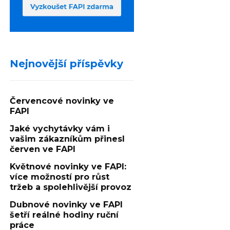
Nejnovější příspěvky
Červencové novinky ve
FAPI
Jaké vychytávky vám i
vašim zákazníkům přinesl
červen ve FAPI
Květnové novinky ve FAPI:
více možností pro růst
tržeb a spolehlivější provoz
Dubnové novinky ve FAPI
šetří reálné hodiny ruční
práce