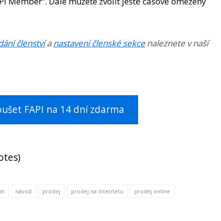
API Member”. Dále můžete zvolit ještě časově omezený
dání členství
a
nastavení členské sekce
naleznete v naší
oušet FAPI na 14 dní zdarma
otes)
at
návod
prodej
prodej na internetu
prodej online