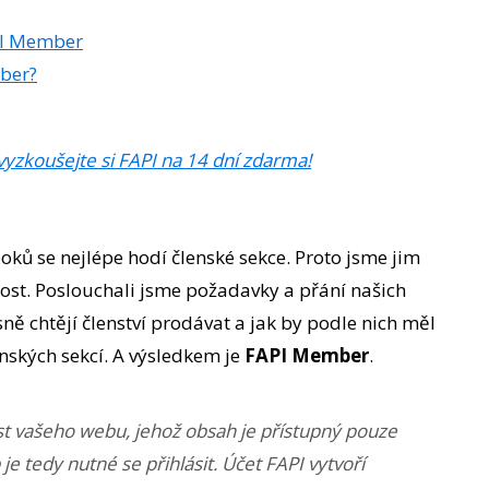
PI Member
mber?
vyzkoušejte si FAPI na 14 dní zdarma!
oků se nejlépe hodí členské sekce. Proto jsme jim
nost. Poslouchali jsme požadavky a přání našich
řesně chtějí členství prodávat a jak by podle nich měl
enských sekcí. A výsledkem je
FAPI Member
.
t vašeho webu, jehož obsah je přístupný pouze
je tedy nutné se přihlásit. Účet FAPI vytvoří