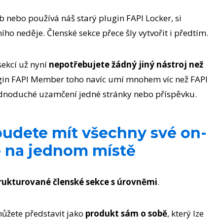
nebo používá náš starý plugin FAPI Locker, si
ího neděje. Členské sekce přece šly vytvořit i předtím.
sekcí už nyní
nepotřebujete žádný jiný nástroj než
lugin FAPI Member toho navíc umí mnohem víc než FAPI
jednoduché uzamčení jedné stránky nebo příspěvku.
udete mít všechny své on-
ě na jednom místě
rukturované členské sekce s úrovněmi
.
můžete představit jako
produkt sám o sobě
, který lze