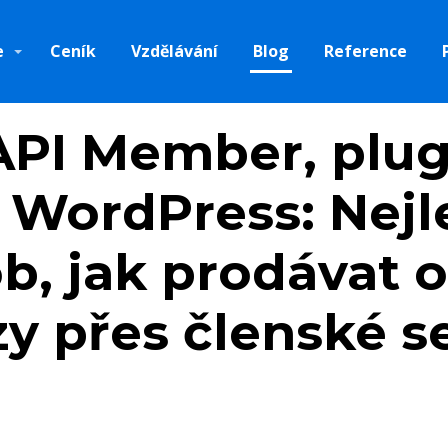
e
Ceník
Vzdělávání
Blog
Reference
API Member, plug
 WordPress: Nejl
b, jak prodávat o
zy přes členské s