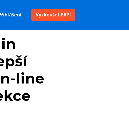
Přihlášení
Vyzkoušet FAPI
in
epší
n-line
ekce