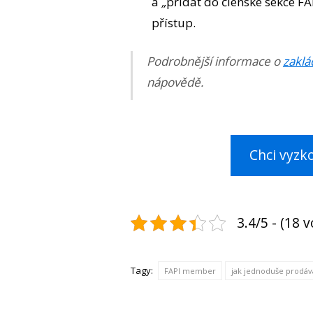
a
„
přidat do členské sekce F
přístup.
Podrobnější informace o
zaklá
nápovědě.
Chci vyzk
3.4/5 - (18 v
Tagy:
FAPI member
jak jednoduše prodáv