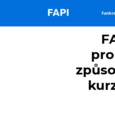
Funkc
F
pro
způso
kur