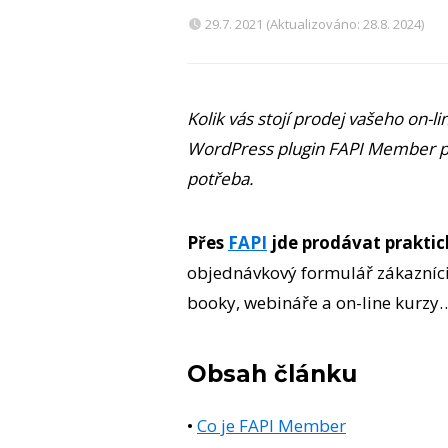
29.7. 2021 (Aktualizováno: 28.8. 2024)
Kolik vás stojí prodej vašeho on-l
WordPress plugin FAPI Member pro
potřeba.
Přes
FAPI
jde prodávat praktic
objednávkový formulář zákazníci
booky, webináře a on-line kurzy…
Obsah článku
•
Co je FAPI Member