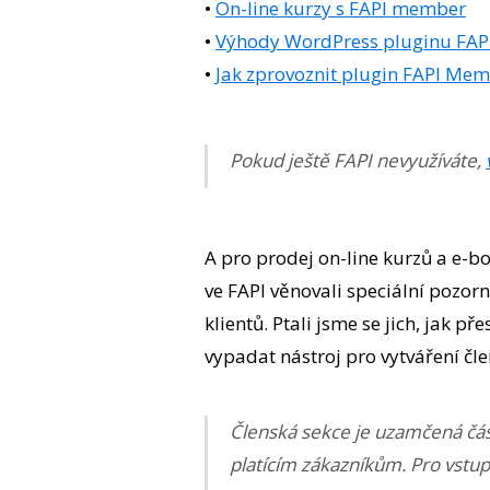
•
On-line kurzy s FAPI member
•
Výhody WordPress pluginu FA
•
Jak zprovoznit plugin FAPI Me
Pokud ještě FAPI nevyužíváte,
A pro prodej on-line kurzů a e-bo
ve FAPI věnovali speciální pozor
klientů. Ptali jsme se jich, jak p
vypadat nástroj pro vytváření čl
Členská sekce je uzamčená čás
platícím zákazníkům. Pro vstup 