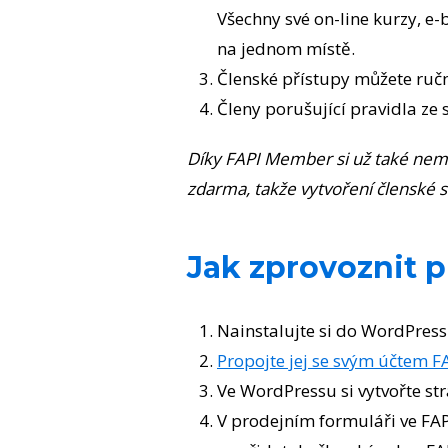
Všechny své on-line kurzy, e
na jednom místě.
Členské přístupy můžete ručně
Členy porušující pravidla ze 
Díky FAPI Member si už také nemu
zdarma, takže vytvoření členské sek
Jak zprovoznit 
Nainstalujte si do WordPres
Propojte jej se svým účtem FA
Ve WordPressu si vytvořte str
V prodejním formuláři ve FAP