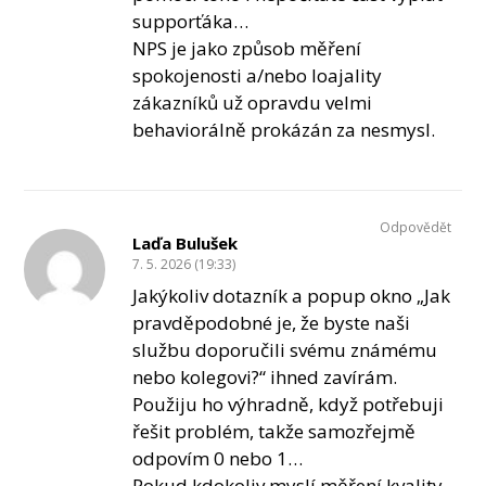
supporťáka…
NPS je jako způsob měření
spokojenosti a/nebo loajality
zákazníků už opravdu velmi
behaviorálně prokázán za nesmysl.
Odpovědět
Laďa Bulušek
7. 5. 2026 (19:33)
Jakýkoliv dotazník a popup okno „Jak
pravděpodobné je, že byste naši
službu doporučili svému známému
nebo kolegovi?“ ihned zavírám.
Použiju ho výhradně, když potřebuji
řešit problém, takže samozřejmě
odpovím 0 nebo 1…
Pokud kdokoliv myslí měření kvality