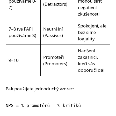
používáme 0-
mohou šířit
(Detractors)
7)
negativní
zkušenosti
Spokojení, ale
7–8 (ve FAPI
Neutrální
bez silné
používáme 8)
(Passives)
loajality
Nadšení
Promotéři
zákazníci,
9–10
(Promoters)
kteří vás
doporučí dál
Pak použijete jednoduchý vzorec:
NPS = % promotérů – % kritiků