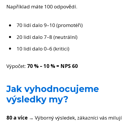
Například máte 100 odpovědí.
70 lidí dalo 9–10 (promotéři)
20 lidí dalo 7–8 (neutrální)
10 lidí dalo 0–6 (kritici)
Výpočet:
70 % – 10 % = NPS 60
Jak vyhodnocujeme
výsledky my?
80 a více
→ Výborný výsledek, zákazníci vás milují