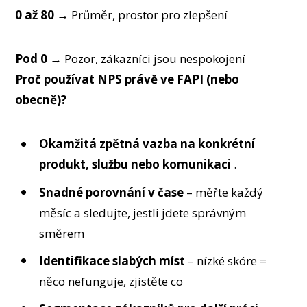
0 až 80
→ Průměr, prostor pro zlepšení
Pod 0
→ Pozor, zákazníci jsou nespokojení
Proč používat NPS právě ve FAPI (nebo
obecně)?
Okamžitá zpětná vazba na konkrétní
produkt, službu nebo komunikaci
.
Snadné porovnání v čase
– měřte každý
měsíc a sledujte, jestli jdete správným
směrem
Identifikace slabých míst
– nízké skóre =
něco nefunguje, zjistěte co