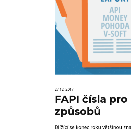
27.12. 2017
FAPI čísla pr
způsobů
Blížící se konec roku většinou z