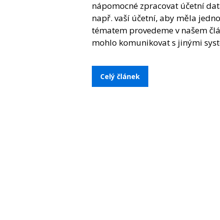
nápomocné zpracovat účetní data 
např. vaší účetní, aby měla jedn
tématem provedeme v našem článk
mohlo komunikovat s jinými syst
Celý článek