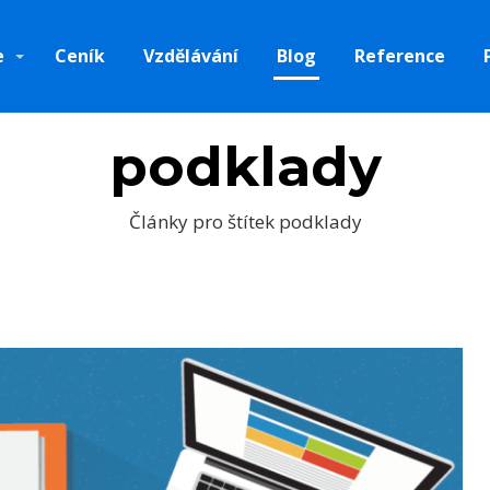
e
Ceník
Vzdělávání
Blog
Reference
podklady
Články pro štítek podklady