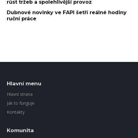
růst tržeb a spolehlivější provoz
Dubnové novinky ve FAPI šetří reálné hodiny
ruční práce
Hlavní menu
Hlavní strana
Jak to funguje
Kontakty
Komunita