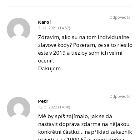
Odpovědět
Karol
2. 12. 2021 (14:57)
Zdravim, ako su na tom individualne
zlavove kody? Pozeram, ze sa to riesilo
este v 2019 a tiez by som ich velmi
ocenil.
Dakujem
Odpovědět
Petr
12. 5. 2022 (14:08)
Mě by spíš zajímalo, jak se dá
nastavit doprava zdarma na nějakou
konkrétní částku… například zakazník
objedná za 1000 kč je zpoplatněna