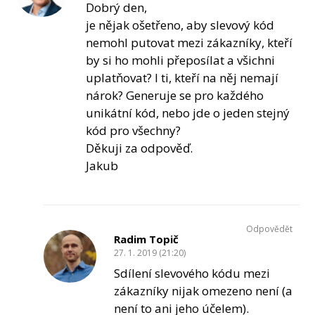
Dobrý den,
je nějak ošetřeno, aby slevový kód
nemohl putovat mezi zákazníky, kteří
by si ho mohli přeposílat a všichni
uplatňovat? I ti, kteří na něj nemají
nárok? Generuje se pro každého
unikátní kód, nebo jde o jeden stejný
kód pro všechny?
Děkuji za odpověď.
Jakub
Odpovědět
Radim Topič
27. 1. 2019 (21:20)
Sdílení slevového kódu mezi
zákazníky nijak omezeno není (a
není to ani jeho účelem).