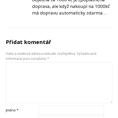
doprava, ale když nakoupí na 1000kč
má dopravu automaticky zdarma…
Přidat komentář
Vaše e-mailová adresa nebude zveřejněna.
Vyžadované
informace jsou označeny
*
Jméno
*