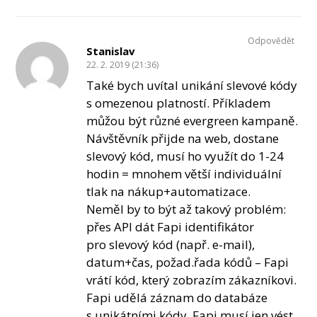
Odpovědět
Stanislav
22. 2. 2019 (21:36)
Také bych uvítal unikání slevové kódy
s omezenou platností. Příkladem
můžou být různé evergreen kampaně.
Návštěvník přijde na web, dostane
slevový kód, musí ho využít do 1-24
hodin = mnohem větší individuální
tlak na nákup+automatizace.
Neměl by to být až takový problém:
přes API dát Fapi identifikátor
pro slevový kód (např. e-mail),
datum+čas, požad.řada kódů – Fapi
vrátí kód, který zobrazím zákazníkovi.
Fapi udělá záznam do databáze
s unikátními kódy. Fapi musí jen vést