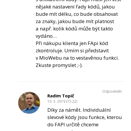
nějaké nastavení řady kódů, jakou
bude mít délku, co bude obsahovat
za znaky, jakou bude mít platnost
a např. kolik kódů může být takto
vydáno…
Při nákupu klienta jen FApi kód
zkontroluje. Umím si představit
v MioWebu na to vestavěnou funkci.
Zkuste promyslet ;-).
Odpovědět
Radim Topič
10. 3. 2019 (15:22)
Díky za námět. Individuální
slevové kódy jsou funkce, kterou
do FAPI určitě chceme