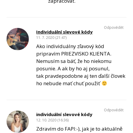
zapracovat.
Odpovědět
Individuální slevové kódy
11. 7. 2020 (21:47)
Ako individuálny zľavový kód
pripravím PRIEZVISKO KLIENTA.
Nemusím sa báť, že ho niekomu
posunie. A ak by ho aj posunul,
tak pravdepodobne aj ten ďalší človek
ho nebude mať chuť použiť
Odpovědět
individuální slevové kódy
12. 10. 2020 (16:36)
Zdravím do FAPI:-), jak je to aktuálně