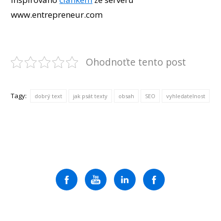
www.entrepreneur.com
Ohodnoťte tento post
Tagy:
dobrý text
jak psát texty
obsah
SEO
vyhledatelnost