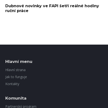
Dubnové novinky ve FAPI šetří reálné hodiny
ruční práce
Hlavní menu
Hlavní strana
Jak to funguje
Kontakty
Komunita
Partnerský program