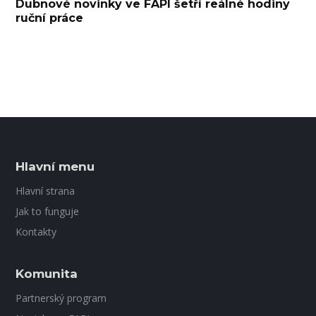
Dubnové novinky ve FAPI šetří reálné hodiny
ruční práce
Hlavní menu
Hlavní strana
Jak to funguje
Kontakty
Komunita
Partnerský program