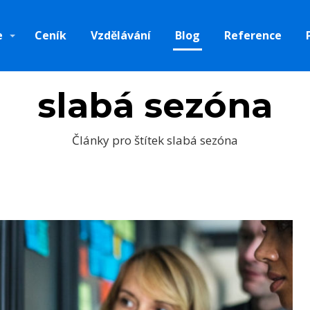
e
Ceník
Vzdělávání
Blog
Reference
slabá sezóna
Články pro štítek slabá sezóna