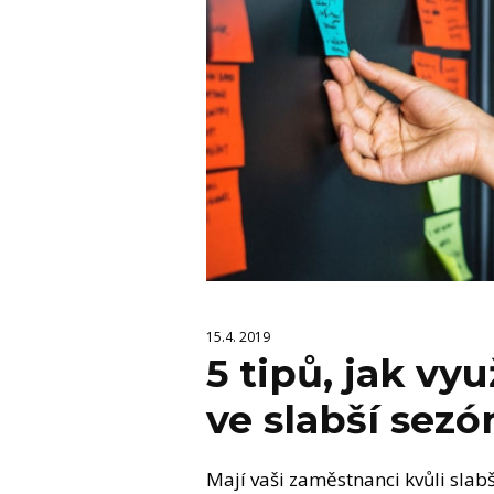
15.4. 2019
5 tipů, jak vy
ve slabší sezó
Mají vaši zaměstnanci kvůli sla