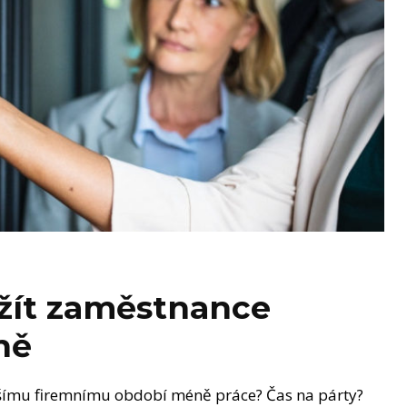
užít zaměstnance
ně
bšímu firemnímu období méně práce? Čas na párty?