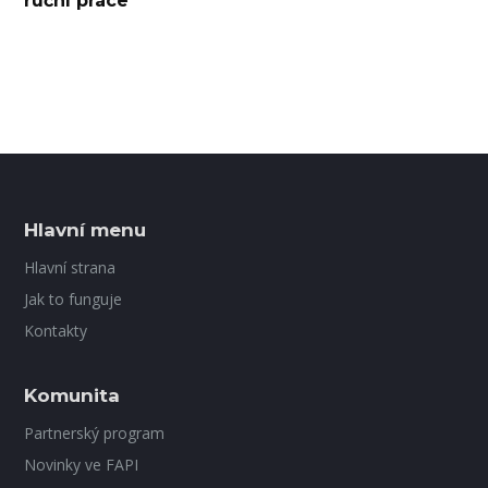
ruční práce
Hlavní menu
Hlavní strana
Jak to funguje
Kontakty
Komunita
Partnerský program
Novinky ve FAPI