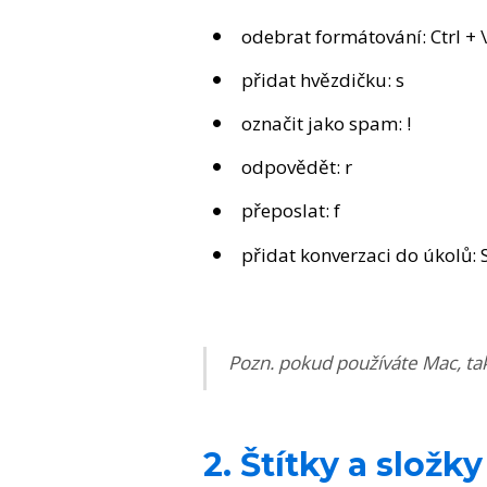
odebrat formátování: Ctrl + \
přidat hvězdičku: s
označit jako spam: !
odpovědět: r
přeposlat: f
přidat konverzaci do úkolů: S
Pozn. pokud používáte Mac, t
2. Štítky a složky