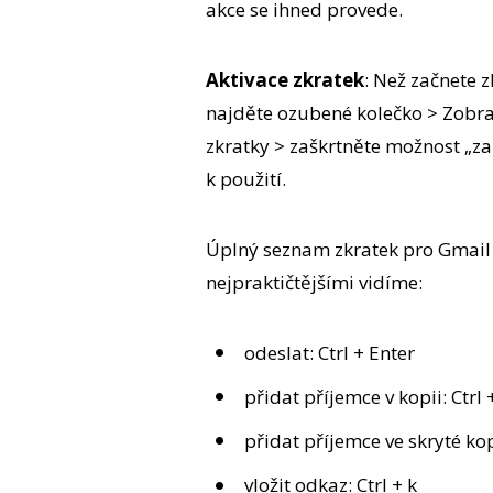
akce se ihned provede.
Aktivace zkratek
: Než začnete z
najděte ozubené kolečko > Zobraz
zkratky > zaškrtněte možnost „za
k použití.
Úplný seznam zkratek pro Gmail
nejpraktičtějšími vidíme:
odeslat: Ctrl + Enter
přidat příjemce v kopii: Ctrl +
přidat příjemce ve skryté kopi
vložit odkaz: Ctrl + k