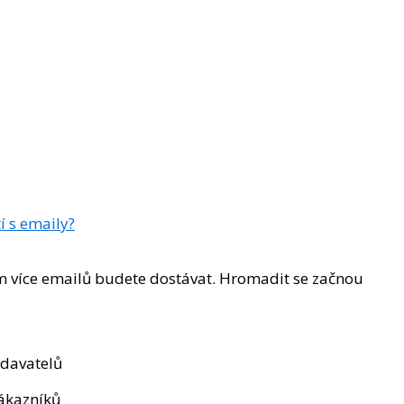
í s emaily?
ím více emailů budete dostávat. Hromadit se začnou
odavatelů
zákazníků