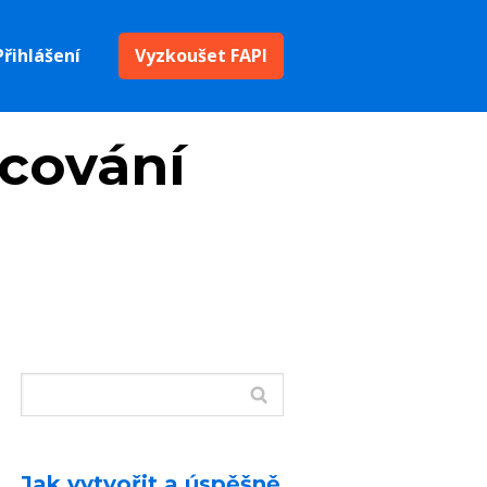
Přihlášení
Vyzkoušet FAPI
acování
Jak vytvořit a úspěšně