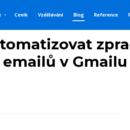
e
Ceník
Vzdělávání
Blog
Reference
tomatizovat zpr
emailů v Gmailu