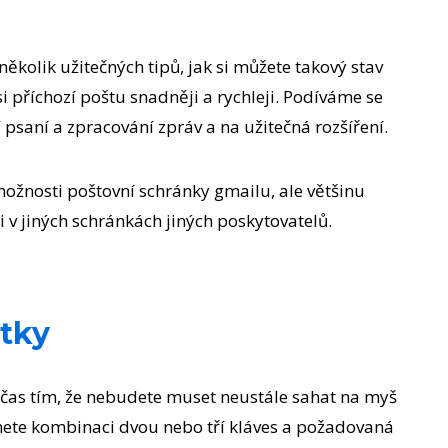
ěkolik užitečných tipů, jak si můžete takový stav
si příchozí poštu snadněji a rychleji. Podíváme se
 psaní a zpracování zpráv a na užitečná rozšíření.
ožnosti poštovní schránky gmailu, ale většinu
v jiných schránkách jiných poskytovatelů.
atky
 čas tím, že nebudete muset neustále sahat na myš
knete kombinaci dvou nebo tří kláves a požadovaná