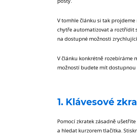
pošty.
V tomhle článku si tak projdeme n
chytře automatizovat a roztřídit 
na dostupné možnosti zrychlující
V článku konkrétně rozebíráme m
možností budete mít dostupnou i 
1. Klávesové zkr
Pomocí zkratek zásadně ušetříte
a hledat kurzorem tlačítka. Stis