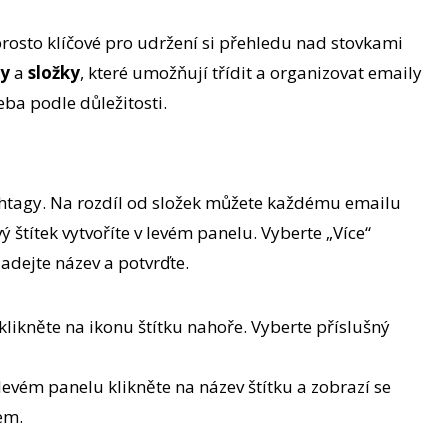
prosto klíčové pro udržení si přehledu nad stovkami
ky
a
složky
, které umožňují třídit a organizovat emaily
eba podle důležitosti.
shtagy. Na rozdíl od složek můžete každému emailu
ý štítek vytvoříte v levém panelu. Vyberte „Více“
Zadejte název a potvrďte.
 klikněte na ikonu štítku nahoře. Vyberte příslušný
 levém panelu klikněte na název štítku a zobrazí se
em.