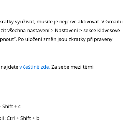
kratky využívat, musíte je nejprve aktivovat. V Gmailu
it všechna nastavení > Nastavení > sekce Klávesové
pnout“. Po uložení změn jsou zkratky připraveny
 najdete
v češtině zde.
Za sebe mezi těmi
 Shift + c
i: Ctrl + Shift + b