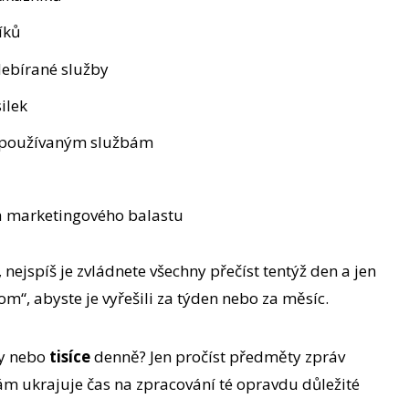
íků
debírané služby
ilek
 k používaným službám
 a marketingového balastu
nejspíš je zvládnete všechny přečíst tentýž den a jen
m“, abyste je vyřešili za týden nebo za měsíc.
ky nebo
tisíce
denně? Jen pročíst předměty zpráv
ám ukrajuje čas na zpracování té opravdu důležité