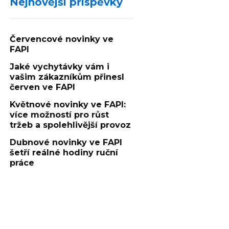
Nejnovější příspěvky
Červencové novinky ve
FAPI
Jaké vychytávky vám i
vašim zákazníkům přinesl
červen ve FAPI
Květnové novinky ve FAPI:
více možností pro růst
tržeb a spolehlivější provoz
Dubnové novinky ve FAPI
šetří reálné hodiny ruční
práce