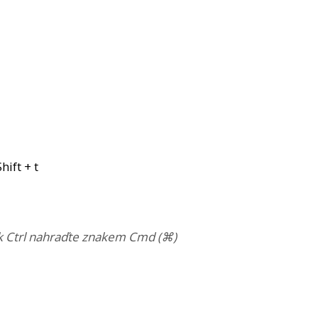
hift + t
ak Ctrl nahraďte znakem Cmd (⌘)