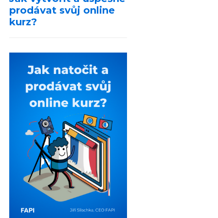
prodávat svůj online
kurz?