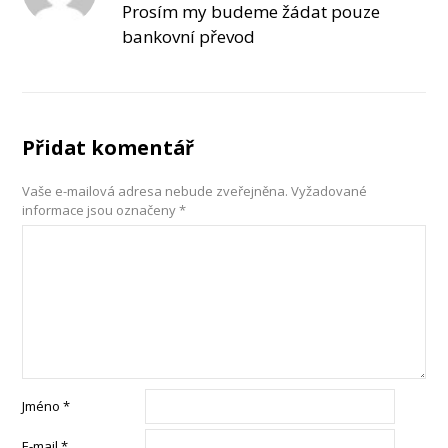
Prosím my budeme žádat pouze
bankovní převod
Přidat komentář
Vaše e-mailová adresa nebude zveřejněna.
Vyžadované
informace jsou označeny
*
Jméno
*
E-mail
*