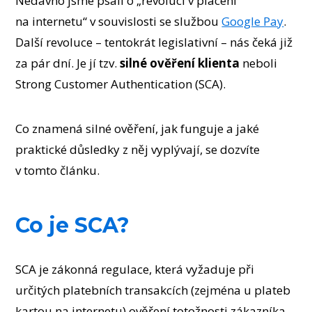
Nedávno jsme psali o „revoluci v placení
na internetu“ v souvislosti se službou
Google Pay
.
Další revoluce – tentokrát legislativní – nás čeká již
za pár dní. Je jí tzv.
silné ověření klienta
neboli
Strong Customer Authentication (SCA).
Co znamená silné ověření, jak funguje a jaké
praktické důsledky z něj vyplývají, se dozvíte
v tomto článku.
Co je SCA?
SCA je zákonná regulace, která vyžaduje při
určitých platebních transakcích (zejména u plateb
kartou na internetu) ověření totožnosti zákazníka