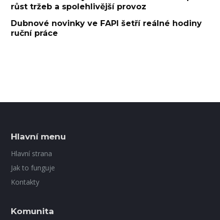
růst tržeb a spolehlivější provoz
Dubnové novinky ve FAPI šetří reálné hodiny
ruční práce
Hlavní menu
Hlavní strana
Jak to funguje
Kontakty
Komunita