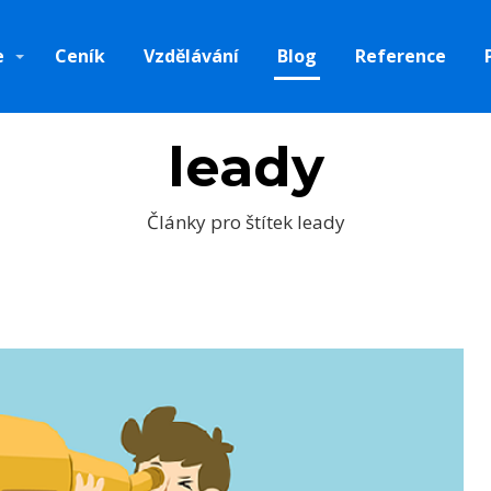
e
Ceník
Vzdělávání
Blog
Reference
leady
Články pro štítek leady