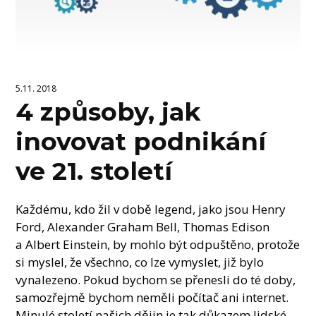
5.11. 2018
4 způsoby, jak
inovovat podnikání
ve 21. století
Každému, kdo žil v době legend, jako jsou Henry
Ford, Alexander Graham Bell, Thomas Edison
a Albert Einstein, by mohlo být odpuštěno, protože
si myslel, že všechno, co lze vymyslet, již bylo
vynalezeno. Pokud bychom se přenesli do té doby,
samozřejmě bychom neměli počítač ani internet.
Minulé století našich dějin je tak důkazem lidské