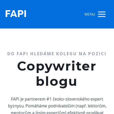
MENU
DO FAPI HLEDÁME KOLEGU NA POZICI
Copywriter
blogu
FAPI je partnerem #1 česko-slovenského expert
byznysu. Pomáháme podnikatelům (např. lektorům,
mentorům a jiným expertům) efektivně prodávat