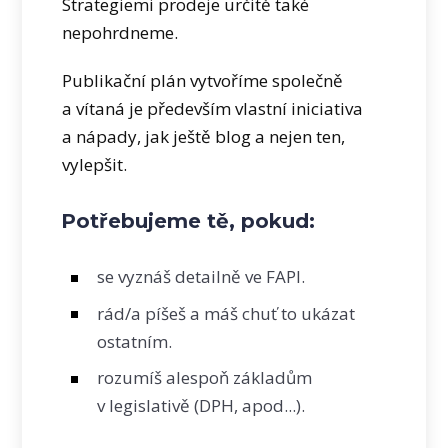
Strategiemi prodeje určitě také
nepohrdneme.
Publikační plán vytvoříme společně
a vítaná je především vlastní iniciativa
a nápady, jak ještě blog a nejen ten,
vylepšit.
Potřebujeme tě, pokud:
se vyznáš detailně ve FAPI.
rád/a píšeš a máš chuť to ukázat
ostatním.
rozumíš alespoň základům
v legislativě (DPH, apod...).