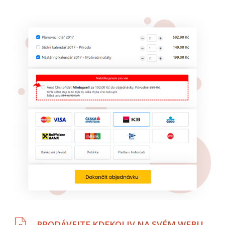
PRODÁVEJTE KDEKOLIV NA SVÉM WEBU