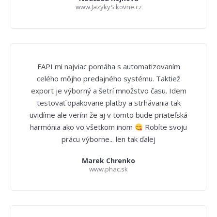
www.JazykySikovne.cz
FAPI mi najviac pomáha s automatizovaním
celého môjho predajného systému. Taktiež
export je výborný a šetrí množstvo času. Idem
testovať opakovane platby a strhávania tak
uvidíme ale verím že aj v tomto bude priateľská
harmónia ako vo všetkom inom
Robíte svoju
prácu výborne... len tak ďalej
Marek Chrenko
www.phac.sk